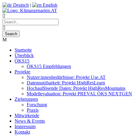
Deutsch
|
English
Startseite
Überblick
ÖKS15
ÖKS15 Empfehlungen
Projekte
Nutzer:innenbedürfnisse: Projekt Use.AT
Datennutzbarkeit: Projekt HighResLearn
Hochauflösende Daten: Projekt HighResMountains
Modellevaluation: Projekt PREVAL ÖKS NEXTGEN
Zielgruppen
Forschung
Praxis
Mitwirkende
News & Events
Impressum
Kontakt