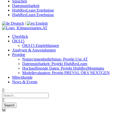
Sprachen
Datennutzbarkeit
HighResLearn Ergebnisse
HighResLearn Ergebnisse
Deutsch
|
English
Überblick
ÖKS15
ÖKS15 Empfehlungen
Analysen & Anwendungen
Projekte
Nutzer:innenbedürfnisse: Projekt Use.AT
Datennutzbarkeit: Projekt HighResLearn
Hochauflösende Daten: Projekt HighResMountains
Modellevaluation: Projekt PREVAL ÖKS NEXTGEN
Mitwirkende
News & Events