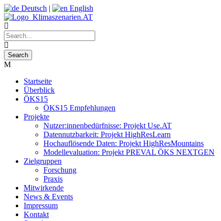
Deutsch
|
English
Startseite
Überblick
ÖKS15
ÖKS15 Empfehlungen
Projekte
Nutzer:innenbedürfnisse: Projekt Use.AT
Datennutzbarkeit: Projekt HighResLearn
Hochauflösende Daten: Projekt HighResMountains
Modellevaluation: Projekt PREVAL ÖKS NEXTGEN
Zielgruppen
Forschung
Praxis
Mitwirkende
News & Events
Impressum
Kontakt