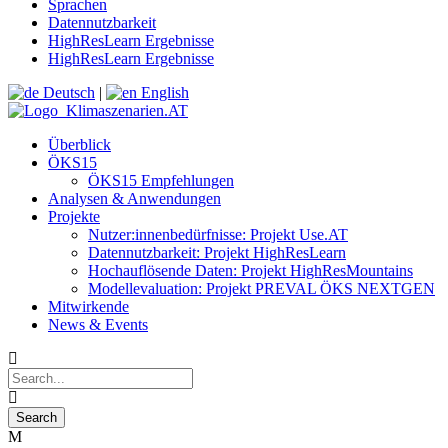
Sprachen
Datennutzbarkeit
HighResLearn Ergebnisse
HighResLearn Ergebnisse
Deutsch
|
English
Überblick
ÖKS15
ÖKS15 Empfehlungen
Analysen & Anwendungen
Projekte
Nutzer:innenbedürfnisse: Projekt Use.AT
Datennutzbarkeit: Projekt HighResLearn
Hochauflösende Daten: Projekt HighResMountains
Modellevaluation: Projekt PREVAL ÖKS NEXTGEN
Mitwirkende
News & Events