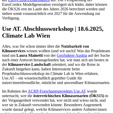
EuroCordex Modellgeneration verzögert sich leider, daher können
die ÖKS26 erst im Laufe des Jahres 2026 berechnet werden und
stehen somit voraussichtlich erst 2027 für die Anwendung zur
Verfügung.
Use AT. Abschlussworkshop
|
18.6.2025,
Climate Lab Wien
Alles, was Sie schon immer über die
Nutzbarkeit von
Klimaservice
s
wissen wollten (und wir auch)! Was das Projektteam
rund um
Laura Mainetti
von der
GeoSphere Austria
auf der Suche
nach einer Antwort herausgefunden hat, wie man sich am besten in
der
Klimaservice-Landschaft
orientiert, und wo die Reise in
Zukunft hingehen kann, haben Interessierte beim
Projektabschlussworkshop im Climate Lab in Wien erfahren.
Use.AT – ein wissenschaftlich geprüfter Guide für
nutzer:innenfreundliche, nützliche und anwendbare Klimaszenarien.
Im Rahmen des
ACRP-Forschungsprojektes Use.AT
wurde
untersucht, wer die
österreichischen Klimaszenarien (ÖKS15)
in
der Vergangenheit verwendet hat, wer nicht und wieso nicht, und
wer sie in Zukunft verwenden könnte. Besonderes Augenmerk
wurde darauf gelegt, welche Klimaservices andere Anbieter:innen