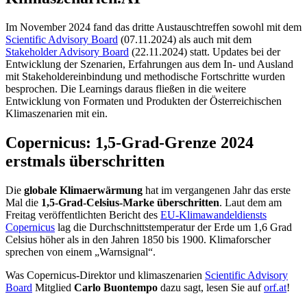
Im November 2024 fand das dritte Austauschtreffen sowohl mit dem
Scientific Advisory Board
(07.11.2024) als auch mit dem
Stakeholder Advisory Board
(22.11.2024) statt. Updates bei der
Entwicklung der Szenarien, Erfahrungen aus dem In- und Ausland
mit Stakeholdereinbindung und methodische Fortschritte wurden
besprochen. Die Learnings daraus fließen in die weitere
Entwicklung von Formaten und Produkten der Österreichischen
Klimaszenarien mit ein.
Copernicus: 1,5-Grad-Grenze 2024
erstmals überschritten
Die
globale Klimaerwärmung
hat im vergangenen Jahr das erste
Mal die
1,5-Grad-Celsius-Marke überschritten
. Laut dem am
Freitag veröffentlichten Bericht des
EU-Klimawandeldiensts
Copernicus
lag die Durchschnittstemperatur der Erde um 1,6 Grad
Celsius höher als in den Jahren 1850 bis 1900. Klimaforscher
sprechen von einem „Warnsignal“.
Was Copernicus-Direktor und klimaszenarien
Scientific Advisory
Board
Mitglied
Carlo Buontempo
dazu sagt, lesen Sie auf
orf.at
!